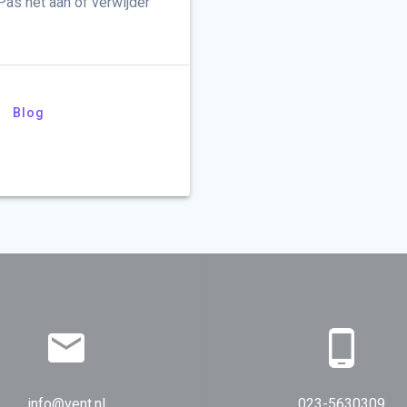
Pas het aan of verwijder
Blog
info@vent.nl
023-5630309