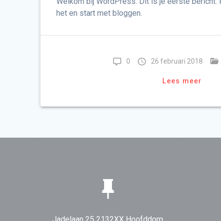
Welkom bij WordPress. Dit is je eerste bericht. 
het en start met bloggen.
0
26 februari 2018
Lees meer
Jadelaan 25 2132XX Hoofddorp